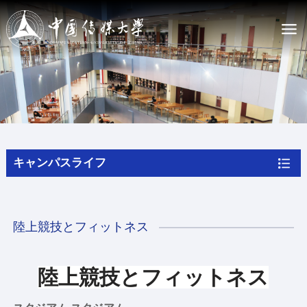
大学案内
CUC の紹介
CUC憲章
現職幹部
私たちの歴史
キャンパスライフ
キャンパスマップ
入学案内
CUCで学ぶ
陸上競技とフィットネス
学位プログラム
非学位プログラム
奨学金
陸上競技とフィットネス
オンラインで申し込む
ニュース