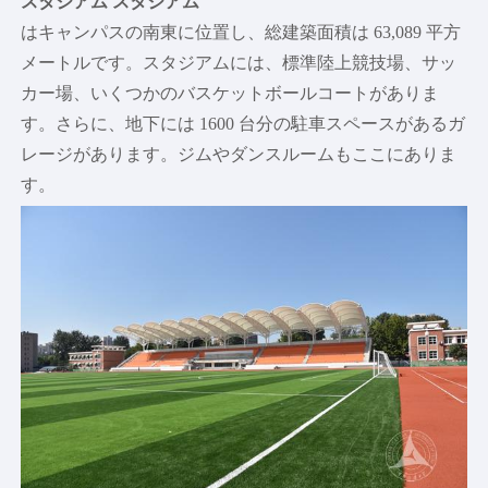
スタジアム スタジアム
学術
はキャンパスの南東に位置し、総建築面積は 63,089 平方
学部と学校
メートルです。スタジアムには、標準陸上競技場、サッ
主な分野
カー場、いくつかのバスケットボールコートがありま
コアカリキュラム
す。さらに、地下には 1600 台分の駐車スペースがあるガ
優秀な学者
レージがあります。ジムやダンスルームもここにありま
研究
す。
学術委員会
研究所とセンター
ジャーナル
世界のメディアと中国
スタイル
キャンパスライフ
芸術と文化
陸上競技とフィットネス
住居と食事
健康と幸福