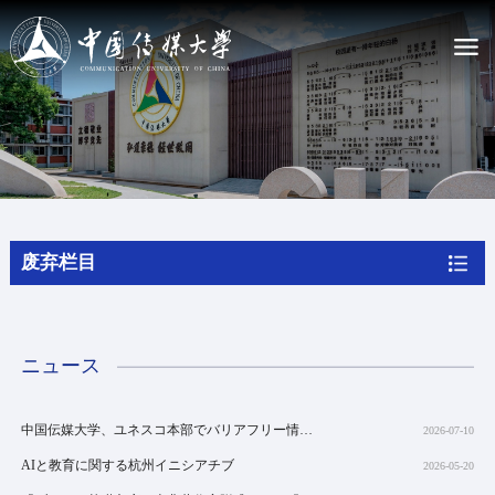
大学案内
CUC の紹介
CUC憲章
現職幹部
私たちの歴史
废弃栏目
キャンパスマップ
入学案内
CUCで学ぶ
ニュース
学位プログラム
非学位プログラム
奨学金
中国伝媒大学、ユネスコ本部でバリアフリー情報伝達と文化的権利の保障に関するセミナーおよび「光明影院（光の映画館）」上映イベントを主催
2026-07-10
オンラインで申し込む
AIと教育に関する杭州イニシアチブ
2026-05-20
ニュース