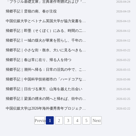
「ブラジル基礎文庫」古典著作寄贈式および『ブラジル人』学術講座が本校で開催
2026-04-24
学術
帰郷手記丨雲嶺の南、春が主役
2026-04-19
学部と学校
主な分野
中国伝媒大学とベトナム英国大学が協力覚書を締結、調印式典を開催
2026-04-13
コアカリキュラム
帰郷手記｜即墨（そくぼく）にみる、時間の二面性
2026-04-12
優秀な学者
帰郷手記丨一城の煤火が華東を照らし、千年の楚の韻が淮南に隠れる
2026-04-12
研究
帰郷手記｜小さな街・衡水、大いに見るべきものあり
2026-03-22
学術委員会
帰郷手記｜春は常に在り、帰る人を待つ
2026-03-22
研究所とセンター
帰郷手記｜潮州へ帰る：日常の活気の中で、この街を理解する
2026-03-15
ジャーナル
帰郷手記｜中国科学技術都市の「ハードコアなロマン」を解読する
2026-03-06
世界のメディアと中国
スタイル
帰郷手記｜日出づる東方、山海を越えた出会い
2026-03-06
キャンパスライフ
帰郷手記丨梁溪の煙水の間へと帰れば、街中の灯火こそが我が故郷
2026-02-25
芸術と文化
中国伝媒大学は2026年海外優秀青年プロジェクトへの応募を世界中の優秀な人材に心から呼びかける
2026-02-22
陸上競技とフィットネス
住居と食事
Previous
1
2
3
4
5
Next
健康と幸福