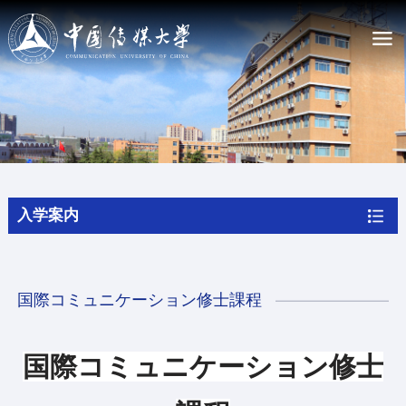
大学案内
CUC の紹介
CUC憲章
現職幹部
私たちの歴史
入学案内
キャンパスマップ
入学案内
CUCで学ぶ
国際コミュニケーション修士課程
学位プログラム
非学位プログラム
奨学金
国際コミュニケーション修士
オンラインで申し込む
ニュース