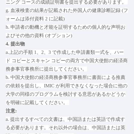
ニング コースの成績証明書を提出する必要があります。
g. 血液検査の結果が記載された外国人の健康診断記録 (フ
ォームは添付資料 2 に記載)
h. 申請者の動機と才能を証明するための個人的な声明お
よびその他の資料 (オプション)
4. 提出物
a.上記の手順 1、2、3 で作成した申請書類一式を、ハー
ド コピーとスキャン コピーの両方で中国大使館の経済商
務参事官事務所に提出してください。
b. 中国大使館の経済商務参事官事務所に書面による推薦
の依頼を提出し、IMIC が利用できなくなった場合に他の
大学の同様のプログラムを検討する意思があるかどうか
を明確に記載してください。
注意:
a. 提出するすべての文書は、中国語または英語で作成す
る必要があります。それ以外の場合は、中国語または英