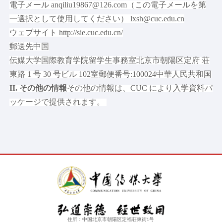
電子メール anqiliu19867@126.com（この電子メールを第
一選択として使用してください） lxsh@cuc.edu.cn
ウェブサイト http://sie.cuc.edu.cn/
郵送先
中国
伝媒大学国際教育学院留学生事務室
北京市朝陽区定府
荘
東路 1 号 30 号ビル 102室
郵便番号:100024
中華人民共和国
II. その他の情報
その他の情報は、CUC により入学資料パ
ッケージで提供されます。
住所：中国北京市朝陽区定福荘東街1号