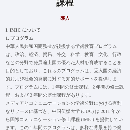
課程
学術
学部と学校
導入
主な分野
コアカリキュラム
I. IMIC について
優秀な学者
1. プログラム
研究
中華人民共和国商務省が後援する学術教育プログラム
学術委員会
は、政治、経済、貿易、外交、科学、教育、文化、行政
研究所とセンター
などの分野で発展途上国の優れた人材を育成することを
ジャーナル
目的としており、これらのプログラムは、受入国の経済
世界のメディアと中国
的および社会的発展に対する知的サポートを提供しま
スタイル
す。プログラムには、1 年間の修士課程、2 年間の修士課
キャンパスライフ
程、および 3 年間の博士課程があります。
芸術と文化
メディアとコミュニケーションの学術分野における有利
陸上競技とフィットネス
なリソースに基づき、中国伝媒大学 (CUC) は 2011 年か
住居と食事
ら国際コミュニケーション修士課程 (IMIC) を提供してい
健康と幸福
ます。この 1 年間のプログラムは、多様な背景を持つ発