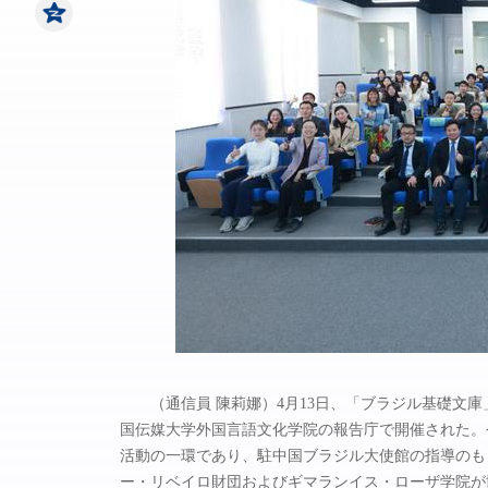
（通信員 陳莉娜）4月13日、「ブラジル基礎文
国伝媒大学外国言語文化学院の報告庁で開催された。今
活動の一環であり、駐中国ブラジル大使館の指導のも
ー・リベイロ財団およびギマランイス・ローザ学院が