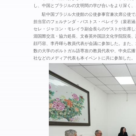
し、中国とブラジルの文明間の学び合いをより深く、
駐中国ブラジル大使館の公使参事官兼次席公使で
担当官のフェルナンダ・バストス・ペレイラ（裴若涵
セレ・ジャコン・モレイラ副会長らのゲストが出席し
淵国際交流・協力処長、文春英外国語文化学院院長、
顔巧容、李丹暉ら教員代表が会議に参加した。また、
数の大学のポルトガル語専攻の教員代表や、中央広播
社などのメディア代表も本イベントに共に参加した。