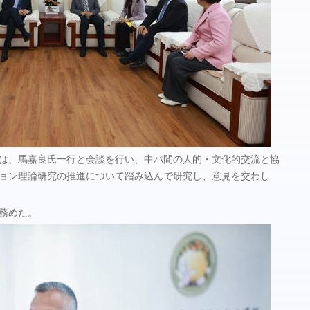
は、馬嘉良氏一行と会談を行い、中パ間の人的・文化的交流と協
ョン理論研究の推進について踏み込んで研究し、意見を交わし
務めた。