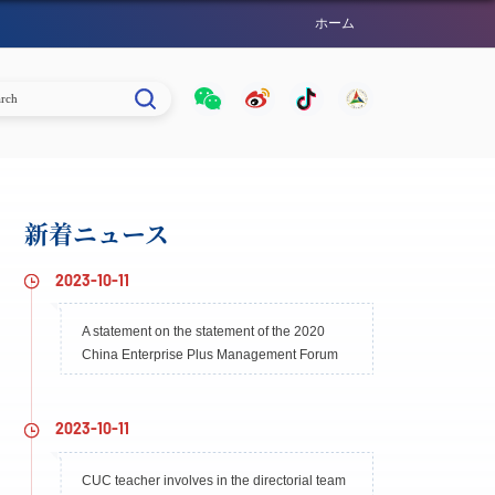
ホーム​​
新着ニュース​​
2023-10-11
A statement on the statement of the 2020
China Enterprise Plus Management Forum
2023-10-11
CUC teacher involves in the directorial team