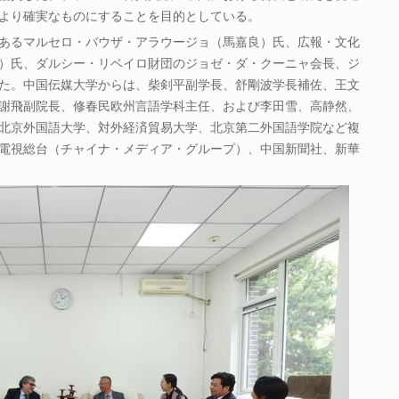
より確実なものにすることを目的としている。
あるマルセロ・バウザ・アラウージョ（馬嘉良）氏、広報・文化
）氏、ダルシー・リベイロ財団のジョゼ・ダ・クーニャ会長、ジ
た。中国伝媒大学からは、柴剣平副学長、舒剛波学長補佐、王文
謝飛副院長、修春民欧州言語学科主任、および李田雪、高静然、
北京外国語大学、対外経済貿易大学、北京第二外国語学院など複
電視総台（チャイナ・メディア・グループ）、中国新聞社、新華