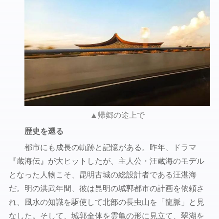
▲帰郷の途上で
歴史を遡る
都市にも成長の軌跡と記憶がある。昨年、ドラマ
『蔵海伝』が大ヒットしたが、主人公・汪蔵海のモデル
となった人物こそ、昆明古城の総設計者である汪湛海
だ。明の洪武年間、彼は昆明の城郭都市の計画を依頼さ
れ、風水の知識を駆使して北部の長虫山を「龍脈」と見
なした。そして、城郭全体を霊亀の形に見立て、翠湖を