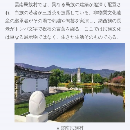
雲南民族村では、異なる民族の建築が趣深く配置さ
れ、白族の若者が三道茶を披露している。非物質文化遺
産の継承者がその場で刺繍や陶芸を実演し、納西族の長
老がトンパ文字で祝福の言葉を綴る。ここでは民族文化
は単なる展示物ではなく、生きた生活そのものである。
▲雲南民族村