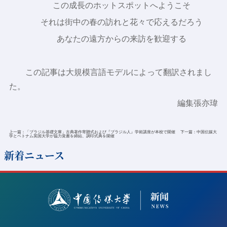
この成長のホットスポットへようこそ
それは街中の春の訪れと花々で応えるだろう
あなたの遠方からの来訪を歓迎する
この記事は大規模言語モデルによって翻訳されまし
た。
編集張亦瑋
上一篇：
「ブラジル基礎文庫」古典著作寄贈式および『ブラジル人』学術講座が本校で開催
下一篇：
中国伝媒大
学とベトナム英国大学が協力覚書を締結、調印式典を開催
新着ニュース​​
2023-10-11
A statement on the statement of the 2020 China
Enterprise Plus Management Forum