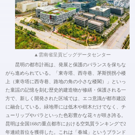
▲雲南省呈貢ビッグデータセンター
昆明の都市計画は、発展と保護のバランスを保ちな
がら進められている。「東寺塔、西寺巷、茅斯拐拐小楼
上（東寺塔に西寺巷、路地の角の小さな楼閣）」といっ
た童謡の記憶を刻む歴史的建造物が修繕・保護される一
方で、新しく開発された区域では、エコ意識が都市建設
に融合している。緑地帯には低木や樹木だけでなく、チ
ューリップやバラといった色彩豊かな花々が咲き誇る。
昆明は全国168の重点都市における空気質ランキングで2
年連続首位を獲得した。これは「春城」というブランド